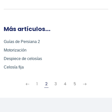
Más artículos...
Guías de Persiana 2
Motorización
Despiece de celosías
Celosía fija
1
2
3
4
5