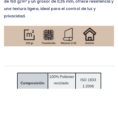
de 150 g/m² y un grosor de 0,35 mm, ofrece resistencia y
una textura ligera, ideal para el control de luz y
privacidad.
100% Poliéster
ISO 1833
Composición
reciclado
1:2006
150 gr.
ISO 3081-
Peso/m²
1977
0,35 mm.
ISO 5084
Grosor
-1996