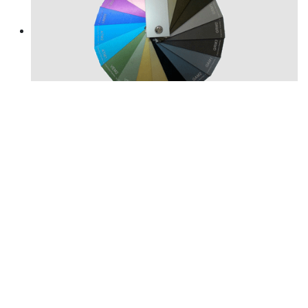
Anodizado
Colores Ral estandar