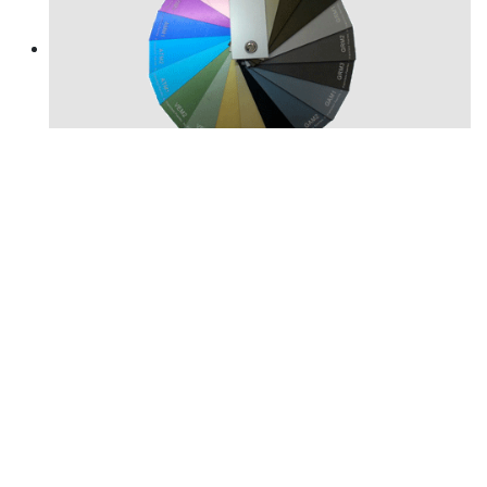
Anodizado
Colores Ral estandar