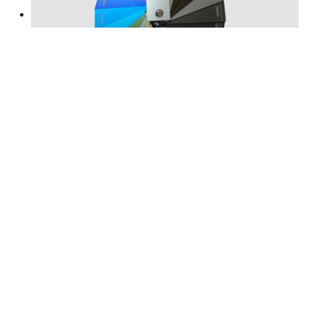
Anodizado
Colores Ral estandar