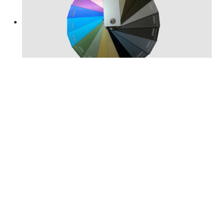
Anodizado
Colores Ral estandar