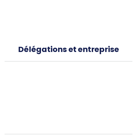
Délégations et entreprise
segovia@persianashernnado.es