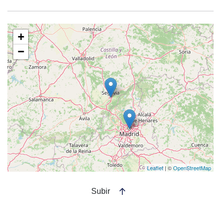
+
−
Leaflet
| ©
OpenStreetMap
Subir