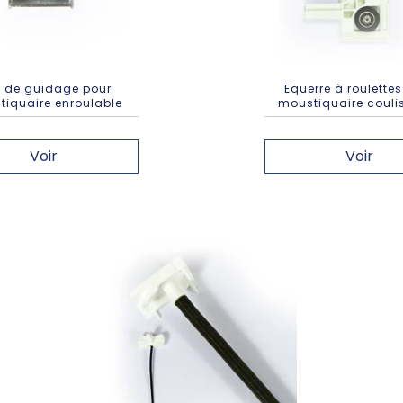
l de guidage pour
Equerre à roulette
iquaire enroulable
moustiquaire couli
Voir
Voir