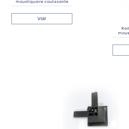
moustiquaire coulissante
Voir
Rai
moust